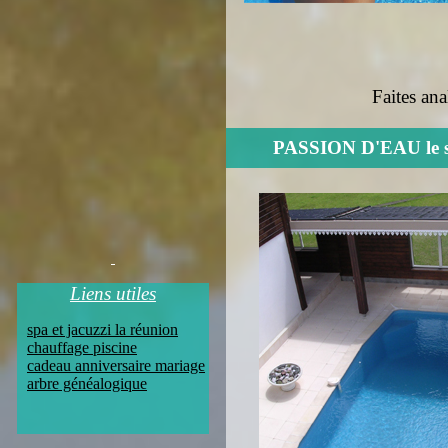
Faites an
PASSION D'EAU le spéc
Liens utiles
spa et jacuzzi la réunion
chauffage piscine
cadeau anniversaire mariage
arbre généalogique