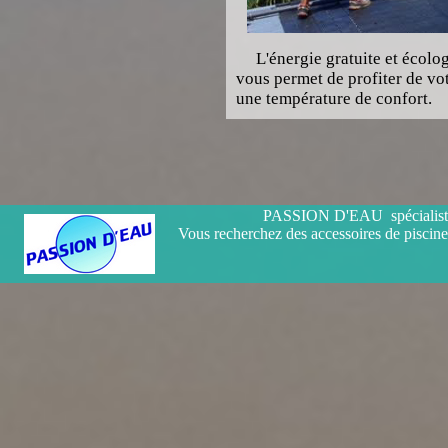
L'énergie gratuite et écolog
vous permet de profiter de vot
une température de confort.
PASSION D'EAU spécialiste d
Vous recherchez des accessoires de piscine,